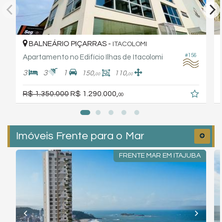
BALNEÁRIO PIÇARRAS -
ITACOLOMI
#156
Apartamento no Edifício Ilhas de Itacolomi
3
3
1
150,
110,
00
00
R$ 1.350.000
R$ 1.290.000,
00
Imóveis Frente para o Mar
FRENTE MAR EM ITAJUBA