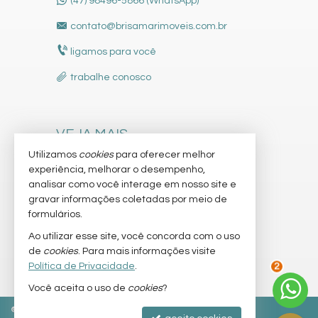
(47) 98496-5866 (WhatsApp)
contato@brisamarimoveis.com.br
ligamos para você
trabalhe conosco
VEJA MAIS
Utilizamos
cookies
para oferecer melhor
receba nosso newsletter
experiência, melhorar o desempenho,
indicadores financeiros
analisar como você interage em nosso site e
gravar informações coletadas por meio de
cadastre seu imóvel
formulários.
imóveis favoritos
Ao utilizar esse site, você concorda com o uso
de
cookies
. Para mais informações visite
mapa de imóveis
Política de Privacidade
.
2
Você aceita o uso de
cookies
?
©
2026
CRECI/SC 9736-J
Política de Privacidade