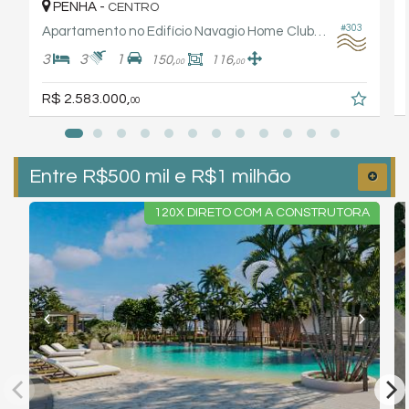
PENHA -
CENTRO
#303
Apartamento no Edifício Navagio Home Club Rogga
3
3
1
150,
116,
00
00
R$ 2.583.000,
00
Entre R$500 mil e R$1 milhão
120X DIRETO COM A CONSTRUTORA