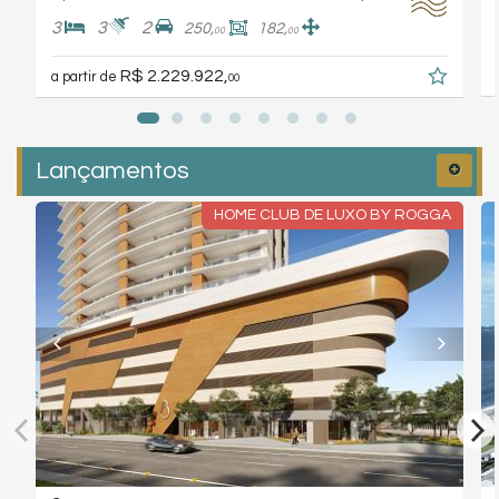
3
3
2
250,
182,
00
00
R$ 2.229.922,
a partir de
00
Lançamentos
HOME CLUB DE LUXO BY ROGGA