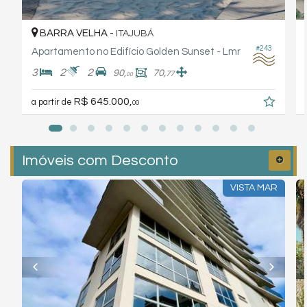
BARRA VELHA -
ITAJUBÁ
#243
Apartamento no Edifício Golden Sunset - Lmr
3
2
2
90,
70,
77
00
R$ 645.000,
a partir de
00
Imóveis com Desconto
VISTA MAR