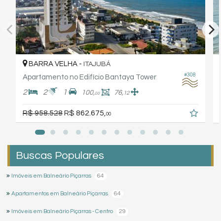
BARRA VELHA -
ITAJUBÁ
#308
Apartamento no Edifício Bantaya Tower
2
2
1
100,
76,
12
00
R$ 958.528
R$ 862.675,
00
Buscas Populares
64
Imóveis em Balneário Piçarras
64
Apartamentos em Balneário Piçarras
29
Imóveis em Balneário Piçarras - Centro