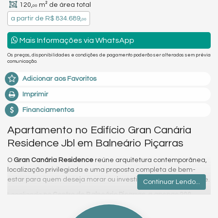
120,
m² de área total
00
a partir de
R$ 834.689,
00
Mais Informações via WhatsApp
Os preços, disponibilidades e condições de pagamento poderão ser alterados sem prévia
comunicação.
Adicionar aos Favoritos
Imprimir
Financiamentos
Apartamento no Edifício Gran Canária
Residence Jbl em Balneário Piçarras
O
Gran Canária Residence
reúne arquitetura contemporânea,
localização privilegiada e uma proposta completa de bem-
estar para quem deseja morar ou investir no litoral catarinense.
Continuar Lendo...
Localizado
no Centro de Balneário Piçarras, a apenas 200
metros da praia
, oferece praticidade, conforto e acesso fácil às
principais atrações e serviços da cidade.