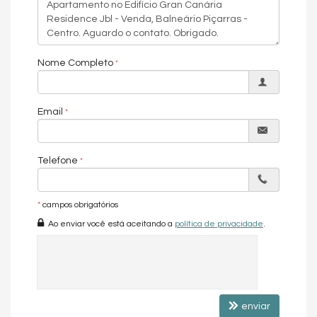
e fácil acesso à orla.
Localização:
Rua Idelfonso Cassias Pereira – Centro, Balneário
Piçarras/SC.
Entre a Rua 950 e a Avenida Emanuel Pinto, região com
Nome Completo
comércio, serviços e fácil acesso à orla.
Entrega prevista:
Junho de 2029.
Email
Condições de Pagamento:
10% de entrada + 70x direto com a
construtora + 8 reforços semestrais
O Gran Canária Residence é uma oportunidade completa para
Telefone
quem busca localização central, estrutura moderna, plantas
funcionais e uma vida com praticidade e valorização constante
no litoral catarinense.
*
campos obrigatórios
Ao enviar você está aceitando a
política de privacidade
.
Características do Imóvel
Aquecimento de Água
Churrasqueira
Piso Laminado
enviar
Piso Porcelanato