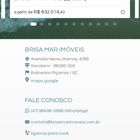
R$ 832.014,
a partir de
40
BRISA MAR IMÓVEIS
Avenida Nereu Ramos, 4265
Itacolomi - 88380-000
Balneário Piçarras /
SC
mapa google
FALE CONOSCO
(47) 98496-5866 (WhatsApp)
contato@brisamarimoveis.com.br
ligamos para você