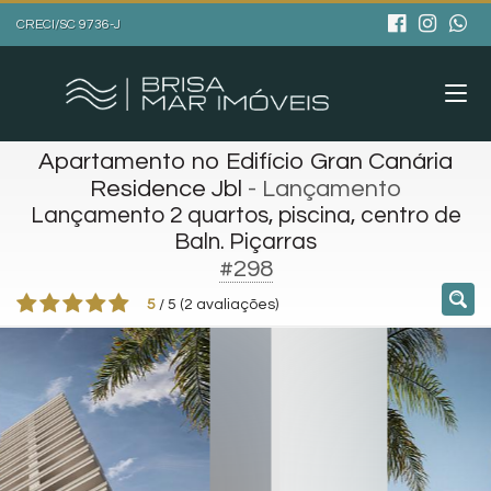
CRECI/SC 9736-J
Apartamento no Edifício Gran Canária
Residence Jbl
- Lançamento
Lançamento 2 quartos, piscina, centro de
Baln. Piçarras
#298
5
/
5
(
2
avaliações)