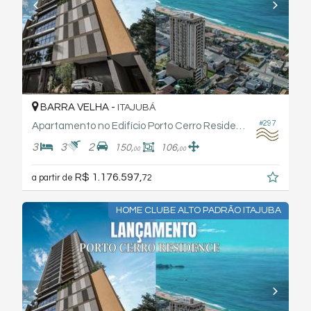
BARRA VELHA -
ITAJUBÁ
#297
Apartamento no Edifício Porto Cerro Residence - Xpcon
3
3
2
150,
106,
00
00
R$ 1.176.597,
a partir de
72
HOME CLUBE ALTO PADRÃO ITAJUBA