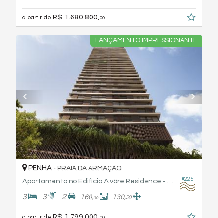
R$ 1.680.800,
a partir de
00
LANÇAMENTO IMPRESSIONANTE
PENHA -
PRAIA DA ARMAÇÃO
#225
Apartamento no Edifício Alvôre Residence - Arthaus
3
3
2
160,
130,
50
00
R$ 1.799.000,
a partir de
00