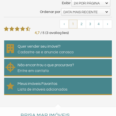
Exibir
24 POR PÁGINA
Ordenar por
DATA MAIS RECENTE
‹
1
2
3
4
›
4,7
/
5
(
3
avaliações)
Quer vender seu imóvel?
Cadastre-se e anuncie conosco
Não encontrou o que procurava?
Entre em contato
Meus imóveis Favoritos
Lista de imóveis adicionados
BRISA MAR IMÓVEIS