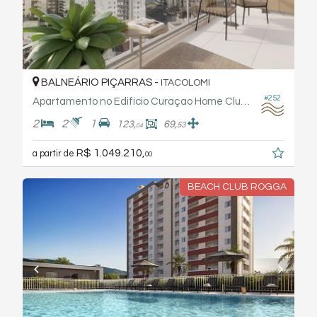
BALNEÁRIO PIÇARRAS -
ITACOLOMI
#252
Apartamento no Edifício Curaçao Home Clube - Rogga
2
2
1
123,
69,
53
04
R$ 1.049.210,
a partir de
00
BEACH CLUB ROGGA