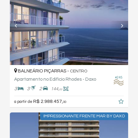
BALNEÁRIO PIÇARRAS -
CENTRO
#245
Apartamento no Edifício Rhodes - Daxo
3
3
2
144,
00
R$ 2.988.457,
a partir de
00
IMPRESSIONANTE FRENTE MAR BY DAXO