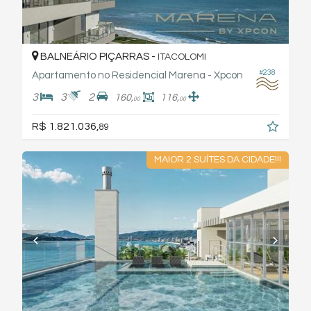
BALNEÁRIO PIÇARRAS -
ITACOLOMI
#238
Apartamento no Residencial Marena - Xpcon
3
3
2
160,
116,
00
00
R$ 1.821.036,
89
MAIOR 2 SUÍTES DA CIDADE!!!