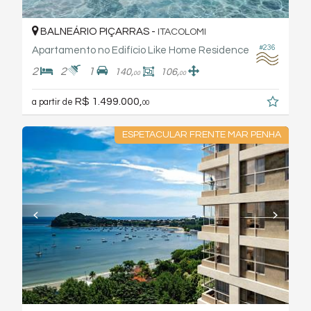
BALNEÁRIO PIÇARRAS -
ITACOLOMI
#236
Apartamento no Edifício Like Home Residence
2
2
1
140,
106,
00
00
R$ 1.499.000,
a partir de
00
ESPETACULAR FRENTE MAR PENHA