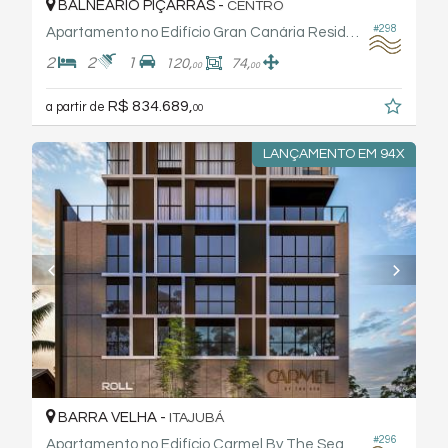
BALNEÁRIO PIÇARRAS -
CENTRO
#298
Apartamento no Edifício Gran Canária Residence Jbl
2
2
1
120,
74,
00
00
R$ 834.689,
a partir de
00
LANÇAMENTO EM 94X
BARRA VELHA -
ITAJUBÁ
#296
Apartamento no Edifício Carmel By The Sea