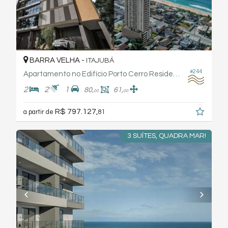
BARRA VELHA -
ITAJUBÁ
#244
Apartamento no Edifício Porto Cerro Residence - Xpcon
2
2
1
80,
61,
00
00
R$ 797.127,
a partir de
81
3 SUÍTES, QUADRA MAR!