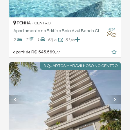
PENHA -
CENTRO
#254
Apartamento no Edifício Baía Azul Beach Club - Rogga
2
1
1
63,
51,
72
66
R$ 545.569,
a partir de
77
3 QUARTOS MARAVILHOSO NO CENTRO