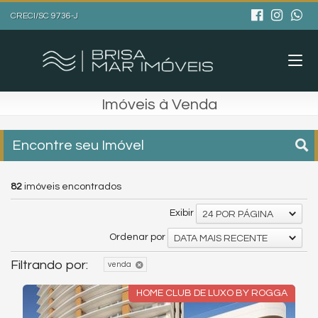
CRECI/SC 9736-J
Imóveis à Venda
Encontre seu Imóvel
82
imóveis encontrados
Exibir
24 POR PÁGINA
Ordenar por
DATA MAIS RECENTE
Filtrando por:
venda
HOME CLUB DE LUXO BY ROGGA