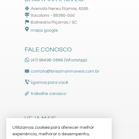
Avenida Nereu Ramos, 4265
Itacolomi - 88380-000
Balneário Piçarras /
SC
mapa google
FALE CONOSCO
(47) 98496-5866 (WhatsApp)
contato@brisamarimoveis.com.br
ligamos para você
trabalhe conosco
VEJA MAIS
Utilizamos
cookies
para oferecer melhor
receba nosso newsletter
experiência, melhorar o desempenho,