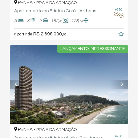
PENHA -
PRAIA DA ARMAÇÃO
#210
Apartamento no Edifício Corá - Arthaus
3
3
2
152,
128,
00
00
R$ 2.698.000,
a partir de
00
LANÇAMENTO IMPRESSIONANTE
PENHA -
PRAIA DA ARMAÇÃO
#280
Apartamento no Edifício Alvôre Residence - Arthaus