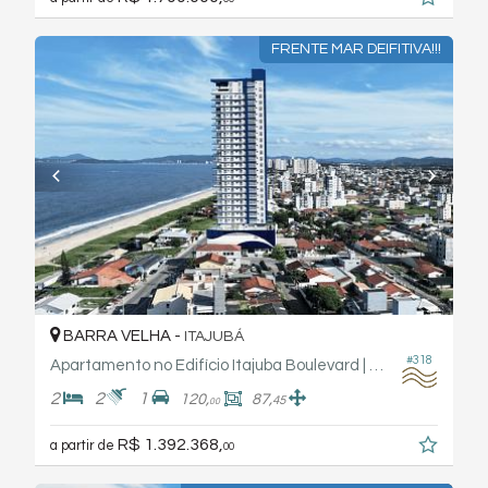
FRENTE MAR DEIFITIVA!!!
BARRA VELHA -
ITAJUBÁ
#318
Apartamento no Edifício Itajuba Boulevard | Fabro Haas Engenharia
2
2
1
120,
87,
45
00
R$ 1.392.368,
a partir de
00