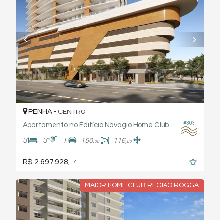
PENHA -
CENTRO
#303
Apartamento no Edifício Navagio Home Club Rogga
3
3
1
150,
116,
00
00
R$ 2.697.928,
14
MAIOR HOME CLUB REGIÃO ROGGA