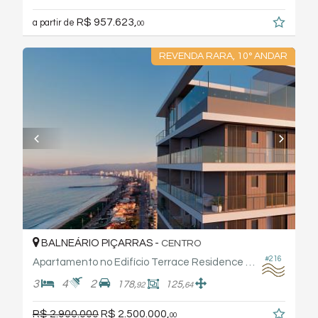
R$ 957.623,
a partir de
00
REVENDA RARA, 10° ANDAR
BALNEÁRIO PIÇARRAS -
CENTRO
#216
Apartamento no Edifício Terrace Residence By Frechal
3
4
2
178,
125,
92
64
R$ 2.900.000
R$ 2.500.000,
00