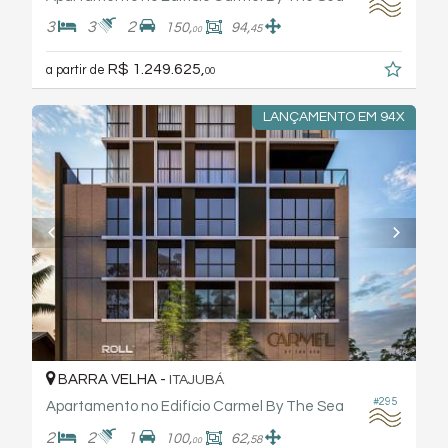
3
3
2
150,
94,
45
00
R$ 1.249.625,
a partir de
00
LANÇAMENTO EM 94X
BARRA VELHA -
ITAJUBÁ
#295
Apartamento no Edifício Carmel By The Sea
2
2
1
100,
62,
58
00