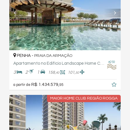
PENHA -
PRAIA DA ARMAÇÃO
#259
Apartamento no Edifício Landscape Home Club - Rogga
3
2
1
158,
101,
40
50
R$ 1.434.579,
a partir de
95
MAIOR HOME CLUB REGIÃO ROGGA