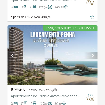
3
3
2
200,
149,
95
00
R$ 2.620.349,
a partir de
00
LANÇAMENTO IMPRESSIONANTE
PENHA -
PRAIA DA ARMAÇÃO
#226
Apartamento no Edifício Alvôre Residence - Arthaus
2
2
1
110,
90,
50
00