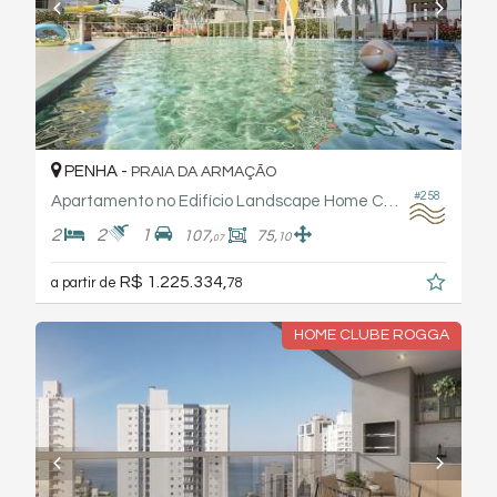
PENHA -
PRAIA DA ARMAÇÃO
#258
Apartamento no Edifício Landscape Home Club - Rogga
2
2
1
107,
75,
10
07
R$ 1.225.334,
a partir de
78
HOME CLUBE ROGGA