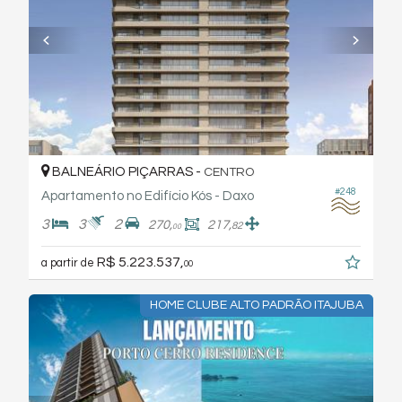
BALNEÁRIO PIÇARRAS -
CENTRO
#248
Apartamento no Edifício Kós - Daxo
3
3
2
270,
217,
82
00
R$ 5.223.537,
a partir de
00
HOME CLUBE ALTO PADRÃO ITAJUBA