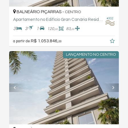
BALNEÁRIO PIÇARRAS -
CENTRO
#302
Apartamento no Edifício Gran Canária Residence Jbl
3
3
1
120,
83,
00
00
R$ 1.053.846,
a partir de
00
LANÇAMENTO NO CENTRO