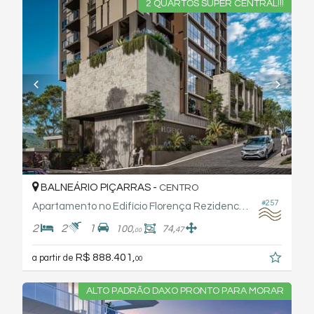
2 QUARTOS SUPER CENTRAL!!!
BALNEÁRIO PIÇARRAS -
CENTRO
#257
Apartamento no Edifício Florença Rezidence - Soles
2
2
1
100,
74,
47
00
R$ 888.401,
a partir de
00
ALTO PADRÃO DAXO PRONTO PARA MORAR