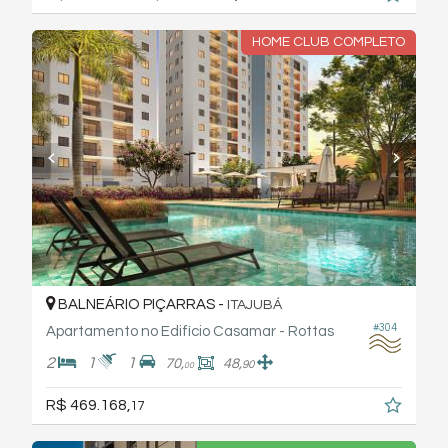
HOME CLUB COMPLETO
BALNEÁRIO PIÇARRAS -
ITAJUBÁ
#304
Apartamento no Edifício Casamar - Rottas
2
1
1
70,
48,
90
00
R$ 469.168,
17