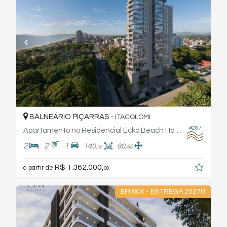
BALNEÁRIO PIÇARRAS -
ITACOLOMI
#287
Apartamento no Residencial Ecko Beach Home - Otto
2
2
1
140,
90,
90
00
R$ 1.362.000,
a partir de
00
EM 60X - ENTREGA 2027!!!