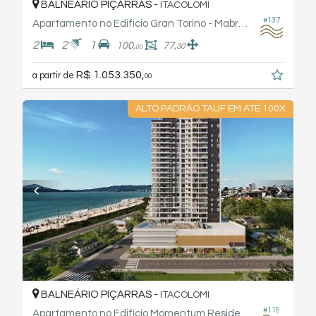
BALNEÁRIO PIÇARRAS -
ITACOLOMI
#137
Apartamento no Edifício Gran Torino - Mabrem Maiochi
2
2
1
100,
77,
30
00
R$ 1.053.350,
a partir de
00
ALTO PADRÃO TAUF EM ATÉ 100X
BALNEÁRIO PIÇARRAS -
ITACOLOMI
#119
Apartamento no Edifício Momentum Residence - Tauf