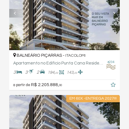
BALNEÁRIO PIÇARRAS -
ITACOLOMI
#234
Apartamento no Edifício Punta Cana Residence - Torresani
3
3
2
194,
143,
00
00
R$ 2.205.888,
a partir de
00
EM 60X -ENTREGA 2027!!!