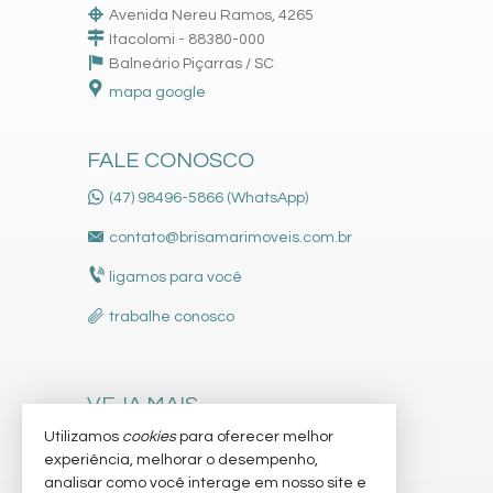
Avenida Nereu Ramos, 4265
Itacolomi - 88380-000
Balneário Piçarras /
SC
mapa google
FALE CONOSCO
(47) 98496-5866 (WhatsApp)
contato@brisamarimoveis.com.br
ligamos para você
trabalhe conosco
VEJA MAIS
Utilizamos
cookies
para oferecer melhor
receba nosso newsletter
experiência, melhorar o desempenho,
indicadores financeiros
analisar como você interage em nosso site e