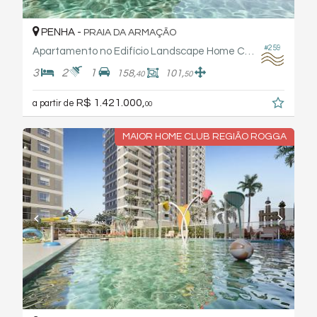
PENHA -
PRAIA DA ARMAÇÃO
#259
Apartamento no Edifício Landscape Home Club - Rogga
3
2
1
158,
101,
40
50
R$ 1.421.000,
a partir de
00
MAIOR HOME CLUB REGIÃO ROGGA