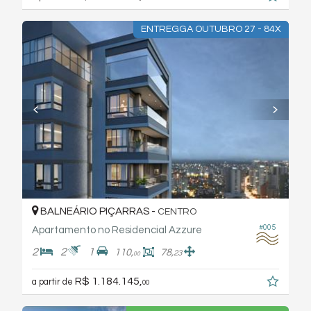
ENTREGGA OUTUBRO 27 - 84X
BALNEÁRIO PIÇARRAS -
CENTRO
#005
Apartamento no Residencial Azzure
2
2
1
110,
78,
23
00
R$ 1.184.145,
a partir de
00