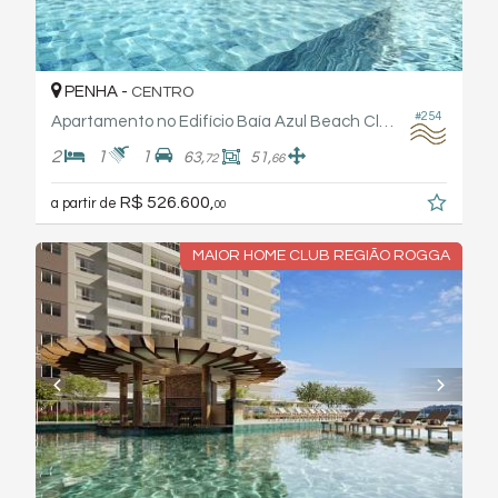
PENHA -
CENTRO
#254
Apartamento no Edifício Baía Azul Beach Club - Rogga
2
1
1
63,
51,
72
66
R$ 526.600,
a partir de
00
MAIOR HOME CLUB REGIÃO ROGGA