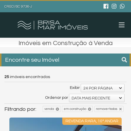
CRECI/SC 9736-J
Imóveis em Construção à Venda
Encontre seu Imóvel
25
imóveis encontrados
Exibir
24 POR PÁGINA
Ordenar por
DATA MAIS RECENTE
Filtrando por:
venda
em construção
remover todos
REVENDA RARA, 10° ANDAR