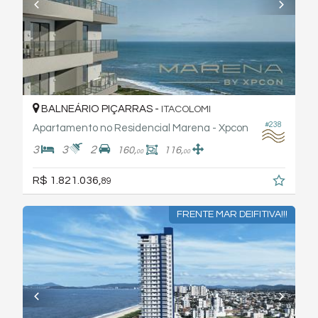
BALNEÁRIO PIÇARRAS -
ITACOLOMI
#238
Apartamento no Residencial Marena - Xpcon
3
3
2
160,
116,
00
00
R$ 1.821.036,
89
FRENTE MAR DEIFITIVA!!!