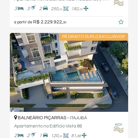
3
3
2
250,
182,
00
00
R$ 2.229.922,
a partir de
00
PÉ DIREITO DUPLO EXCLUSIVO!!!
BALNEÁRIO PIÇARRAS -
ITAJUBÁ
#209
Apartamento no Edifício Vista 86
2
2
1
120,
81,
88
00