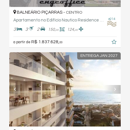
BALNEÁRIO PIÇARRAS -
CENTRO
#214
Apartamento no Edifício Nautico Residence - Engeoffice
3
3
2
150,
124,
00
00
R$ 1.837.628,
a partir de
00
ENTREGA JAN 2027