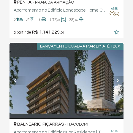
PENHA -
PRAIA DA ARMAÇÃO
#258
Apartamento no Edifício Landscape Home Club - Rogga
2
2
1
107,
75,
10
07
R$ 1.141.229,
a partir de
00
LANÇAMENTO QUADRA MAR EM ATÉ 120X
BALNEÁRIO PIÇARRAS -
ITACOLOMI
#315
Apartamento no Edifício Nuar Residence | Tauf Empreendimentos