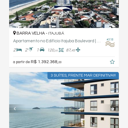
BARRA VELHA -
ITAJUBÁ
#318
Apartamento no Edifício Itajuba Boulevard | Fabro Haas Engenharia
2
2
1
120,
87,
45
00
R$ 1.392.368,
a partir de
00
3 SUÍTES, FRENTE MAR DEFINITIVA!!!