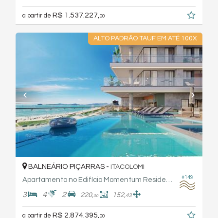
R$ 1.537.227,
a partir de
00
ALTO PADRÃO TAUF EM ATÉ 100X
BALNEÁRIO PIÇARRAS -
ITACOLOMI
#149
Apartamento no Edifício Momentum Residence - Tauf
3
4
2
220,
152,
43
00
R$ 2.874.395,
a partir de
00