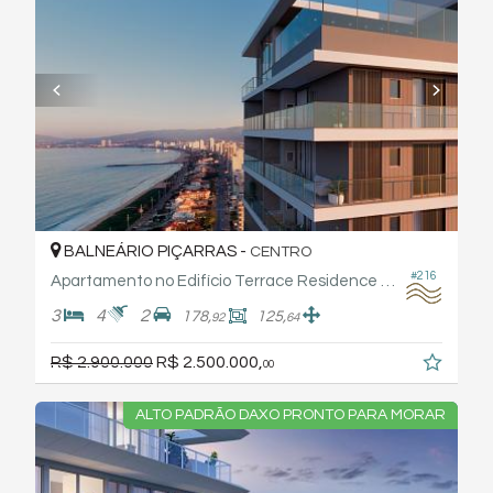
BALNEÁRIO PIÇARRAS -
CENTRO
#216
Apartamento no Edifício Terrace Residence By Frechal
3
4
2
178,
125,
92
64
R$ 2.900.000
R$ 2.500.000,
00
ALTO PADRÃO DAXO PRONTO PARA MORAR