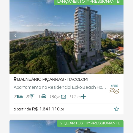
LANÇAMENTO IMPRESSIONANTE!
BALNEÁRIO PIÇARRAS -
ITACOLOMI
#285
Apartamento no Residencial Ecko Beach Home - Otto
3
3
1
150,
111,
10
00
R$ 1.641.110,
a partir de
00
2 QUARTOS - IMPRESSIONANTE