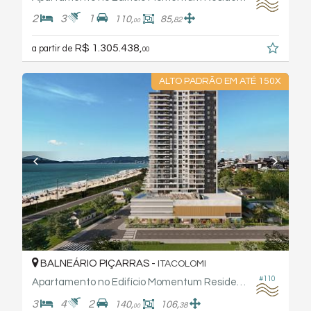
2
3
1
110,
85,
82
00
R$ 1.305.438,
a partir de
00
ALTO PADRÃO EM ATÉ 150X
BALNEÁRIO PIÇARRAS -
ITACOLOMI
#110
Apartamento no Edifício Momentum Residence - Tauf
3
4
2
140,
106,
38
00