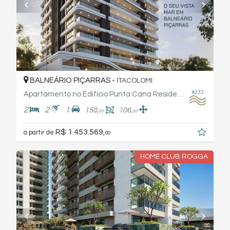
BALNEÁRIO PIÇARRAS -
ITACOLOMI
#233
Apartamento no Edifício Punta Cana Residence - Torresani
2
2
1
150,
106,
00
00
R$ 1.453.569,
a partir de
00
HOME CLUB ROGGA