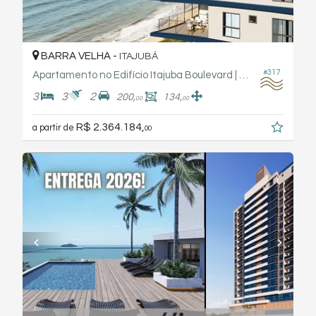
BARRA VELHA -
ITAJUBÁ
#317
Apartamento no Edifício Itajuba Boulevard | Fabro Haas Engenharia
3
3
2
200,
134,
00
00
R$ 2.364.184,
a partir de
00