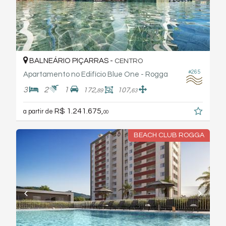
BALNEÁRIO PIÇARRAS -
CENTRO
#265
Apartamento no Edifício Blue One - Rogga
3
2
1
172,
107,
89
63
R$ 1.241.675,
a partir de
00
BEACH CLUB ROGGA