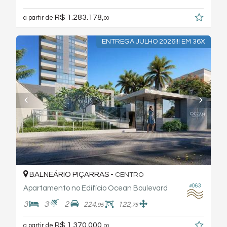
R$ 1.283.178,
a partir de
00
ENTREGA JULHO 2026!!! EM 36X
BALNEÁRIO PIÇARRAS -
CENTRO
#063
Apartamento no Edifício Ocean Boulevard
3
3
2
224,
122,
95
75
R$ 1.370.000,
a partir de
00