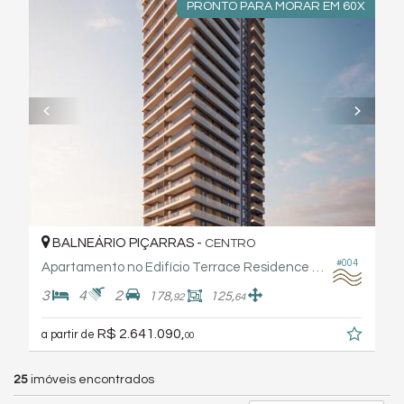
PRONTO PARA MORAR EM 60X
BALNEÁRIO PIÇARRAS -
CENTRO
#004
Apartamento no Edifício Terrace Residence By Frechal
3
4
2
178,
125,
92
64
R$ 2.641.090,
a partir de
00
25
imóveis encontrados