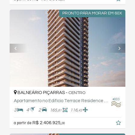
PRONTO PÁRA MORAR EM 60X
BALNEÁRIO PIÇARRAS -
CENTRO
#003
Apartamento no Edifício Terrace Residence By Frechal
3
4
2
165,
116,
81
43
R$ 2.406.925,
a partir de
00