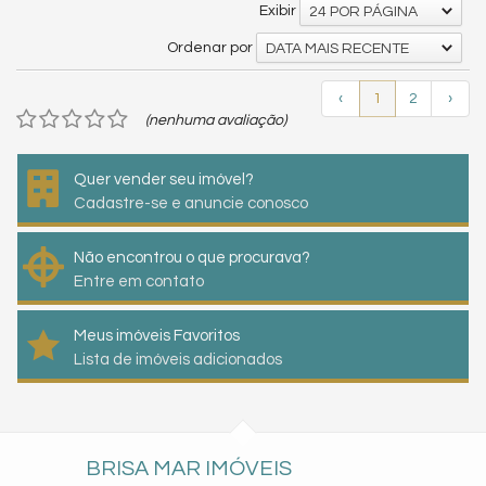
Exibir
24 POR PÁGINA
Ordenar por
DATA MAIS RECENTE
‹
1
2
›
(nenhuma avaliação)
Quer vender seu imóvel?
Cadastre-se e anuncie conosco
Não encontrou o que procurava?
Entre em contato
Meus imóveis Favoritos
Lista de imóveis adicionados
BRISA MAR IMÓVEIS