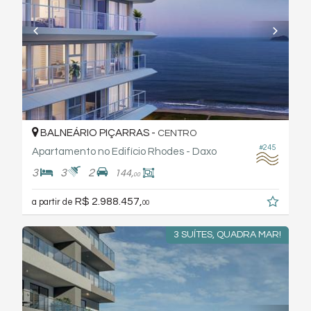
BALNEÁRIO PIÇARRAS -
CENTRO
#245
Apartamento no Edifício Rhodes - Daxo
3
3
2
144,
00
R$ 2.988.457,
a partir de
00
3 SUÍTES, QUADRA MAR!