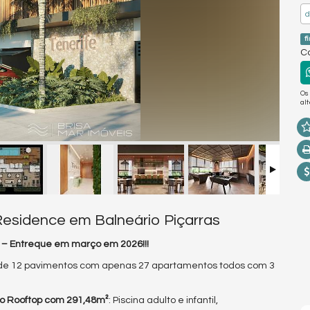
f
Co
Os
al
Residence em Balneário Piçarras
r – Entreque em março em 2026!!!
 de 12 pavimentos com apenas 27 apartamentos todos com 3
 no Rooftop com 291,48m²
: Piscina adulto e infantil,