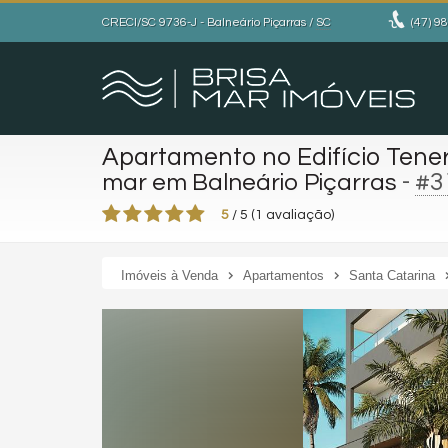
CRECI/SC 9736-J
- Balneário Piçarras /
SC
(47)
98
Apartamento no Edifício Tene
-
#3
mar em Balneário Piçarras
5
/
5
(
1
avaliação)
Imóveis à Venda
Apartamentos
Santa Catarina