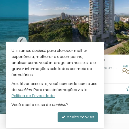
Utilizamos
cookies
para oferecer melhor
experiência, melhorar o desempenho,
BALNEÁRIO PIÇARRAS -
ITACOLOMI
analisar como você interage em nosso site e
#119
#287
Apartamento no Residencial Ecko Beach Home - Otto
gravar informações coletadas por meio de
formulários.
2
2
1
140,
90,
90
00
Ao utilizar esse site, você concorda com o uso
R$ 1.362.000,
a partir de
de
cookies
. Para mais informações visite
00
Política de Privacidade
.
Você aceita o uso de
cookies
?
aceito cookies