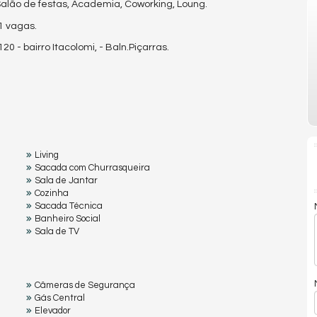
 Salão de festas, Academia, Coworking, Loung.
 1 vagas.
 - bairro Itacolomi, - Baln.Piçarras.
Living
Sacada com Churrasqueira
Sala de Jantar
Cozinha
Sacada Técnica
Banheiro Social
Sala de TV
Câmeras de Segurança
Gás Central
Elevador