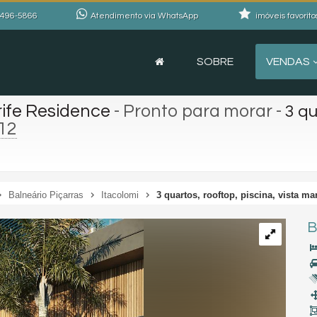
496-5866
Atendimento via WhatsApp
imóveis favorito
SOBRE
VENDAS
rife Residence
- Pronto para morar
-
3 qu
12
Balneário Piçarras
Itacolomi
3 quartos, rooftop, piscina, vista m
B