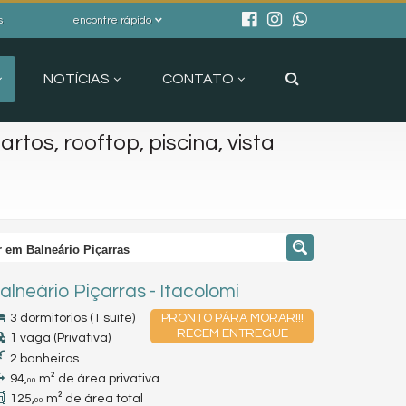
s
encontre rápido
NOTÍCIAS
CONTATO
artos, rooftop, piscina, vista
ar em Balneário Piçarras
alneário Piçarras
-
Itacolomi
3 dormitórios (1 suíte)
PRONTO PÁRA MORAR!!!
RECEM ENTREGUE
1 vaga (Privativa)
2 banheiros
94,
m² de área privativa
00
125,
m² de área total
00