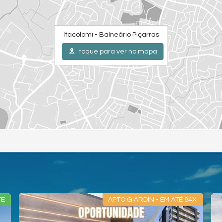
Itacolomi - Balneário Piçarras
toque para ver no mapa
APTO GIARDIN - EM ATÉ 84X