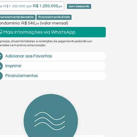
R$ 1.250.000,
de
R$ 1.350.000
por
com desconto
00
inanciamento bancário
financiamento direto
ndomínio: R$ 540,
(valor mensal)
00
Mais Informações via WhatsApp
 preços, disponibilidades e condições de pagamento poderão ser
terados sem prévia comunicação.
Adicionar aos Favoritos
Imprimir
Financiamentos