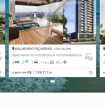
BALNEÁRIO PIÇARRAS -
BAL
ITACOLOMI
#171
Apartamento no Edifício Lê Vittá Residence
2
2
1
2
114,
85,
00
00
R$ 1.129.717,
a partir de
a part
00