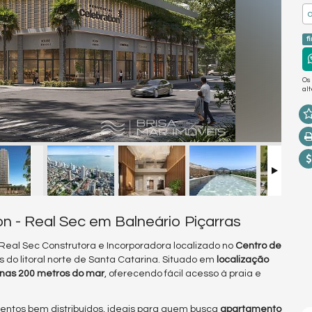
a
f
Os
al
n - Real Sec em Balneário Piçarras
al Sec Construtora e Incorporadora localizado no
Centro de
 do litoral norte de Santa Catarina. Situado em
localização
nas 200 metros do mar
, oferecendo fácil acesso à praia e
entos bem distribuídos, ideais para quem busca
apartamento