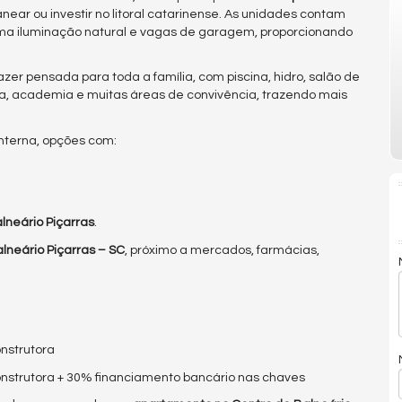
anear ou investir no litoral catarinense. As unidades contam
ima iluminação natural e vagas de garagem, proporcionando
er pensada para toda a família, com piscina, hidro, salão de
ca, academia e muitas áreas de convivência, trazendo mais
nterna, opções com:
lneário Piçarras
.
lneário Piçarras – SC
, próximo a mercados, farmácias,
onstrutora
construtora + 30% financiamento bancário nas chaves