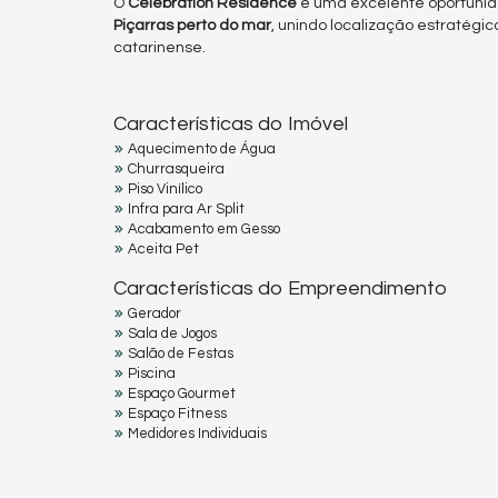
O
Celebration Residence
é uma excelente oportuni
Piçarras perto do mar
, unindo localização estratégic
catarinense.
Características do Imóvel
Aquecimento de Água
Churrasqueira
Piso Vinílico
Infra para Ar Split
Acabamento em Gesso
Aceita Pet
Características do Empreendimento
Gerador
Sala de Jogos
Salão de Festas
Piscina
Espaço Gourmet
Espaço Fitness
Medidores Individuais