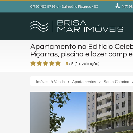
CRECI/SC 9736-J
- Balneário Piçarras /
SC
(47)
98
Apartamento no Edifício Celeb
Piçarras, piscina e lazer compl
5
/
5
(
1
avaliação)
Imóveis à Venda
Apartamentos
Santa Catarina