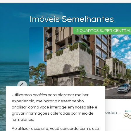
Imóveis Semelhantes
EM 96X
2 QUARTOS SUPER CENTRAL!!!
Utilizamos
cookies
para oferecer melhor
experiência, melhorar o desempenho,
BALNEÁRIO PIÇARRAS -
CENTRO
analisar como você interage em nosso site e
#208
#257
Apartamento no Edifício Florença Rezidence - Soles
gravar informações coletadas por meio de
formulários.
2
2
1
100,
74,
47
00
Ao utilizar esse site, você concorda com o uso