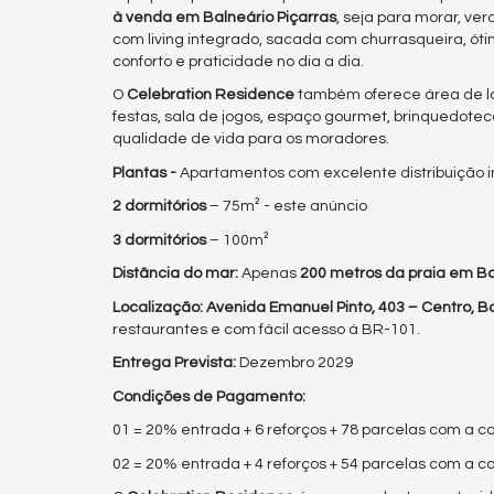
à venda em Balneário Piçarras
, seja para morar, ver
com living integrado, sacada com churrasqueira, ót
conforto e praticidade no dia a dia.
O
Celebration Residence
também oferece área de laz
festas, sala de jogos, espaço gourmet, brinquedote
qualidade de vida para os moradores.
Plantas -
Apartamentos com excelente distribuição i
2 dormitórios
– 75m² - este anúncio
3 dormitórios
– 100m²
Distância do mar:
Apenas
200 metros da praia em Ba
Localização:
Avenida Emanuel Pinto, 403 – Centro, Ba
restaurantes e com fácil acesso à BR-101.
Entrega Prevista:
Dezembro 2029
Condições de Pagamento:
01 = 20% entrada + 6 reforços + 78 parcelas com a c
02 = 20% entrada + 4 reforços + 54 parcelas com a 