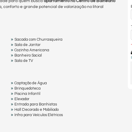
dade para quem busca
apartamento no Centro de Balneário
a, conforto e grande potencial de valorização no litoral
Sacada com Churrasqueira
Sala de Jantar
*
Cozinha Americana
Banheiro Social
Sala de TV
Captação de Água
Brinquedoteca
Piscina Infantil
Elevador
Entrada para Banhistas
Hall Decorado e Mobiliado
Infra para Veículos Elétricos