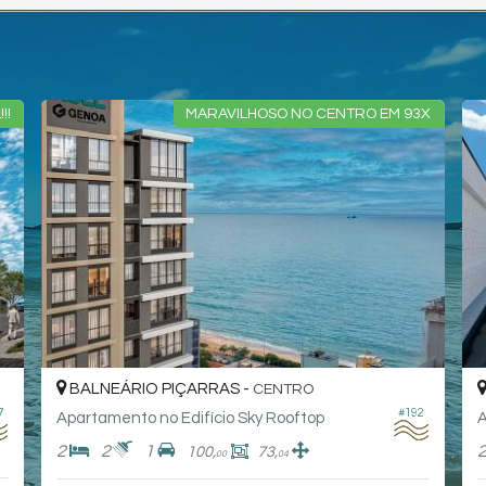
MARAVILHOSO NO CENTRO EM 93X
BALNEÁRIO PIÇARRAS -
BAL
CENTRO
#192
Apartamento no Edifício Sky Rooftop
2
2
1
2
100,
73,
00
04