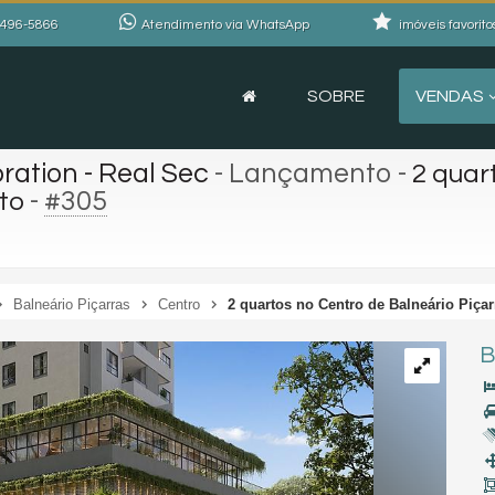
496-5866
Atendimento via WhatsApp
imóveis favorito
SOBRE
VENDAS
ration - Real Sec
- Lançamento
-
2 quar
-
#305
eto
Balneário Piçarras
Centro
2 quartos no Centro de Balneário Piçar
B