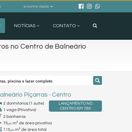
s
encontre rápido
NOTÍCIAS
CONTATO
tos no Centro de Balneário
ras, piscina e lazer completo
alneário Piçarras
-
Centro
2 dormitórios (1 suíte)
LANÇAMENTO NO
CENTRO EM 78X
1 vaga (Privativa)
2 banheiros
75,
m² de área privativa
00
115,
m² de área total
00