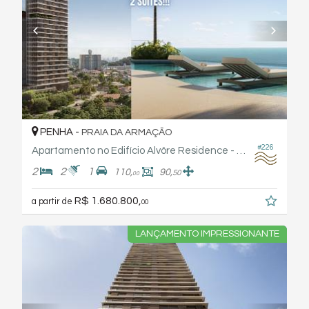
PENHA -
PRAIA DA ARMAÇÃO
#226
Apartamento no Edifício Alvôre Residence - Arthaus
2
2
1
110,
90,
50
00
R$ 1.680.800,
a partir de
00
LANÇAMENTO IMPRESSIONANTE