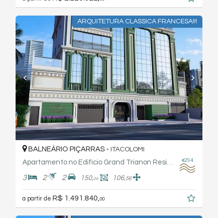
ARQUITETURA CLASSICA FRANCESA!!!
BALNEÁRIO PIÇARRAS -
ITACOLOMI
#294
Apartamento no Edifício Grand Trianon Residence
3
2
2
150,
106,
56
00
R$ 1.491.840,
a partir de
00