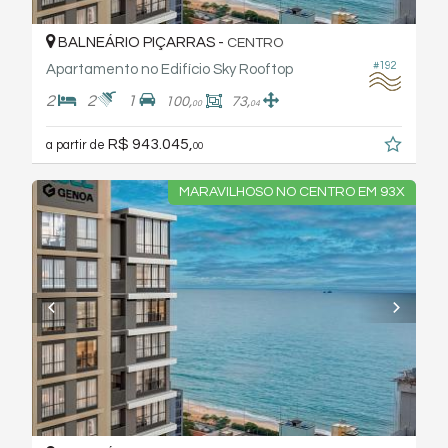
BALNEÁRIO PIÇARRAS -
CENTRO
#192
Apartamento no Edifício Sky Rooftop
2
2
1
100,
73,
00
04
R$ 943.045,
a partir de
00
MARAVILHOSO NO CENTRO EM 93X