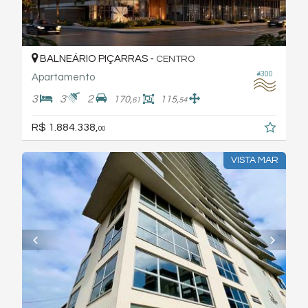
BALNEÁRIO PIÇARRAS -
CENTRO
#300
Apartamento
3
3
2
170,
115,
61
54
R$ 1.884.338,
00
VISTA MAR