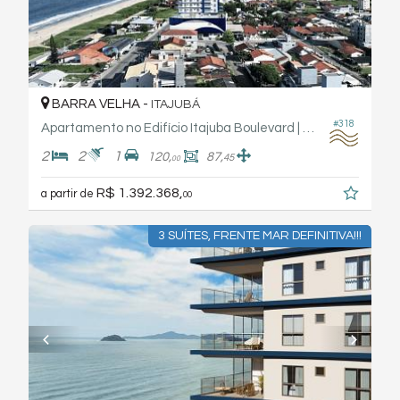
BARRA VELHA -
ITAJUBÁ
#318
Apartamento no Edifício Itajuba Boulevard | Fabro Haas Engenharia
2
2
1
120,
87,
45
00
R$ 1.392.368,
a partir de
00
3 SUÍTES, FRENTE MAR DEFINITIVA!!!