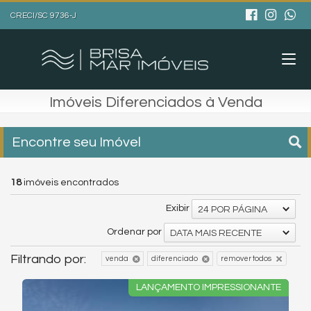
CRECI/SC 9736-J
Imóveis Diferenciados à Venda
Encontre seu Imóvel
18
imóveis encontrados
Exibir
24 POR PÁGINA
Ordenar por
DATA MAIS RECENTE
Filtrando por:
venda
diferenciado
remover todos
LANÇAMENTO IMPRESSIONANTE