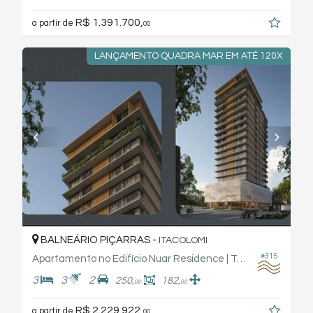
R$ 1.391.700,
a partir de
00
LANÇAMENTO QUADRA MAR EM ATÉ 120X
BALNEÁRIO PIÇARRAS -
ITACOLOMI
#315
Apartamento no Edifício Nuar Residence | Tauf Empreendimentos
3
3
2
250,
182,
00
00
R$ 2.229.922,
a partir de
00