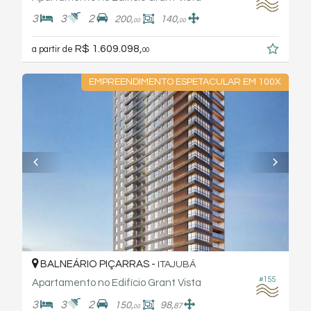
3
3
2
200,
140,
00
00
R$ 1.609.098,
a partir de
00
EMPREENDIMENTO ESPETACULAR EM 100X
BALNEÁRIO PIÇARRAS -
ITAJUBÁ
#155
Apartamento no Edifício Grant Vista
3
3
2
150,
98,
87
00