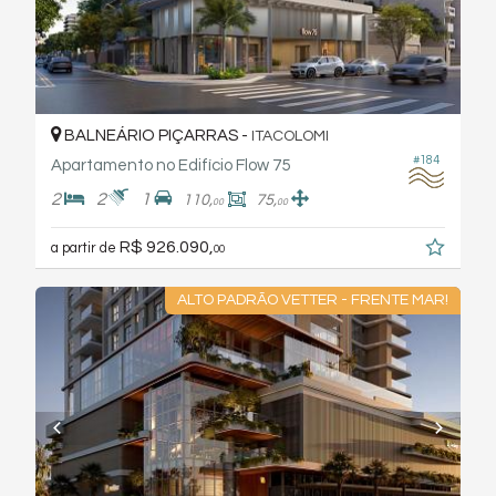
BALNEÁRIO PIÇARRAS -
ITACOLOMI
#184
Apartamento no Edifício Flow 75
2
2
1
110,
75,
00
00
R$ 926.090,
a partir de
00
ALTO PADRÃO VETTER - FRENTE MAR!