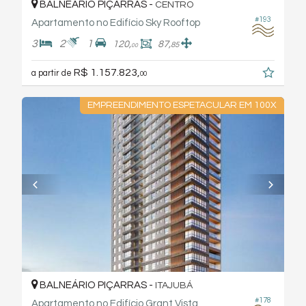
BALNEÁRIO PIÇARRAS -
CENTRO
#193
Apartamento no Edifício Sky Rooftop
3
2
1
120,
87,
85
00
R$ 1.157.823,
a partir de
00
EMPREENDIMENTO ESPETACULAR EM 100X
BALNEÁRIO PIÇARRAS -
ITAJUBÁ
#178
Apartamento no Edifício Grant Vista