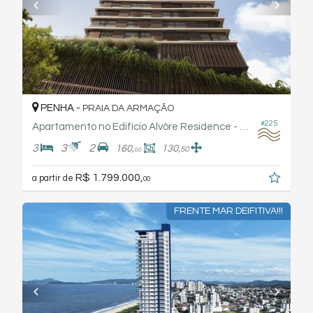
PENHA -
PRAIA DA ARMAÇÃO
#225
Apartamento no Edifício Alvôre Residence - Arthaus
3
3
2
160,
130,
50
00
R$ 1.799.000,
a partir de
00
FRENTE MAR DEIFITIVA!!!