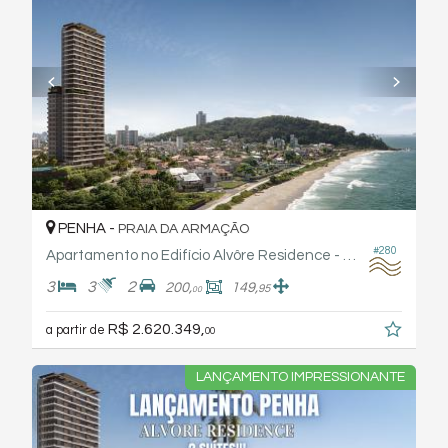
PENHA -
PRAIA DA ARMAÇÃO
#280
Apartamento no Edifício Alvôre Residence - Arthaus
3
3
2
200,
149,
95
00
R$ 2.620.349,
a partir de
00
LANÇAMENTO IMPRESSIONANTE