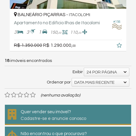
BALNEÁRIO PIÇARRAS -
ITACOLOMI
#156
Apartamento no Edifício Ilhas de Itacolomi
3
3
1
150,
110,
00
00
R$ 1.350.000
R$ 1.290.000,
00
18
imóveis encontrados
Exibir
24 POR PÁGINA
Ordenar por
DATA MAIS RECENTE
(nenhuma avaliação)
Quer vender seu imóvel?
Cadastre-se e anuncie conosco
Não encontrou o que procurava?