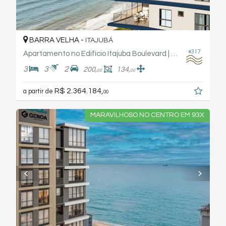
BARRA VELHA -
ITAJUBÁ
#317
Apartamento no Edifício Itajuba Boulevard | Fabro Haas Engenharia
3
3
2
200,
134,
00
00
R$ 2.364.184,
a partir de
00
MARAVILHOSO NO CENTRO EM 93X