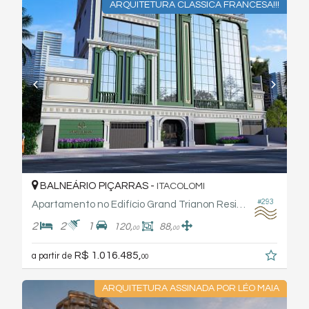
ARQUITETURA CLASSICA FRANCESA!!!
BALNEÁRIO PIÇARRAS -
ITACOLOMI
#293
Apartamento no Edifício Grand Trianon Residence
2
2
1
120,
88,
00
00
R$ 1.016.485,
a partir de
00
ARQUITETURA ASSINADA POR LÉO MAIA