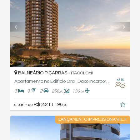
BALNEÁRIO PIÇARRAS -
ITACOLOMI
#316
Apartamento no Edifício Ora | Daxo Incorporadora
3
3
2
250,
136,
00
00
R$ 2.211.196,
a partir de
00
LANÇAMENTO IMPRESSIONANTE!!!