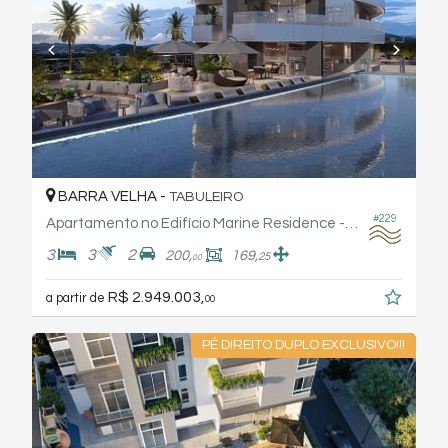
BARRA VELHA -
TABULEIRO
#229
Apartamento no Edifício Marine Residence - Torresani
3
3
2
200,
169,
25
00
R$ 2.949.003,
a partir de
00
PÉ DIREITO DUPLO EXCLUSIVO!!!