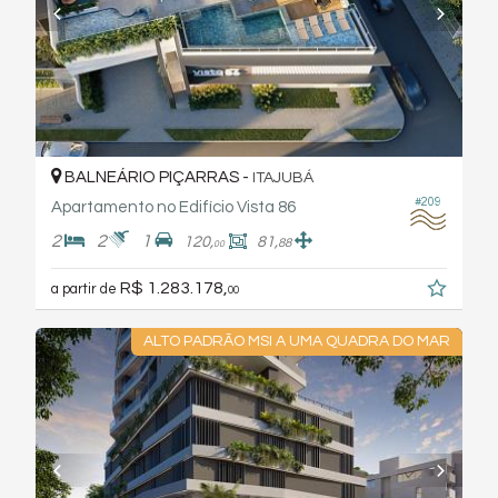
BALNEÁRIO PIÇARRAS -
ITAJUBÁ
#209
Apartamento no Edifício Vista 86
2
2
1
120,
81,
88
00
R$ 1.283.178,
a partir de
00
ALTO PADRÃO MSI A UMA QUADRA DO MAR