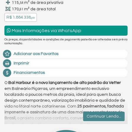
115,
m² de área privativa
54
170,
m² de área total
61
R$ 1.884.338,
00
Mais Informações via WhatsApp
Os preços, disponibilidades e condições de pagamento poderão ser alterados sem prévia
comunicação.
Adicionar aos Favoritos
Imprimir
Financiamentos
O
Bal Harbour é o novo lançamento de alto padrão da Vetter
em Balneário Piçarras, um empreendimento exclusivo
localizado a poucos metros da praia, ideal para quem busca
design contemporâneo, valorização imobiliária e qualidade de
vida no litoral norte catarinense. Com
25 pavimentos, fachada
imponente e assinatura de uma das maiores construtoras do
Continuar Lendo...
Brasil,
o projeto combina conforto, conveniência e uma
localização estratégica em uma das cidades que mais
crescem no estado.