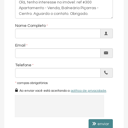
Distância do mar:
80m
Entrega prevista:
Maio de 2030.
Localização Privilegiada:
Av.Nereu Ramos 1115, Centro -
Nome Completo
Balneário Piçarras/SC.
Condições de pgto:
Entrada de 20% + 4 parcelas anuais + 47x +
15% chaves
Email
O
Bal Harbour é uma oportunidade única
para quem deseja um
apartamento de alto padrão em Balneário Piçarras, com lazer
completo, plantas espaçosas e a solidez da Vetter. Um
Telefone
empreendimento para morar com exclusividade ou investir em
uma região em plena expansão no litoral catarinense.
*
campos obrigatórios
Características do Imóvel
Ao enviar você está aceitando a
política de privacidade
.
Aquecimento de Água
Churrasqueira
Piso Laminado
Piso Porcelanato
Infra para Ar Split
Acabamento em Gesso
enviar
Vista Panorâmica