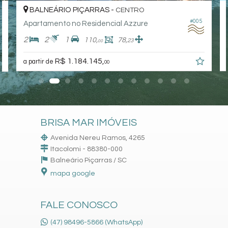
BALNEÁRIO PIÇARRAS -
CENTRO
#005
Apartamento no Residencial Azzure
2
2
1
110,
78,
23
00
R$ 1.184.145,
a partir de
00
BRISA MAR IMÓVEIS
Avenida Nereu Ramos, 4265
Itacolomi - 88380-000
Balneário Piçarras /
SC
mapa google
FALE CONOSCO
(47) 98496-5866 (WhatsApp)