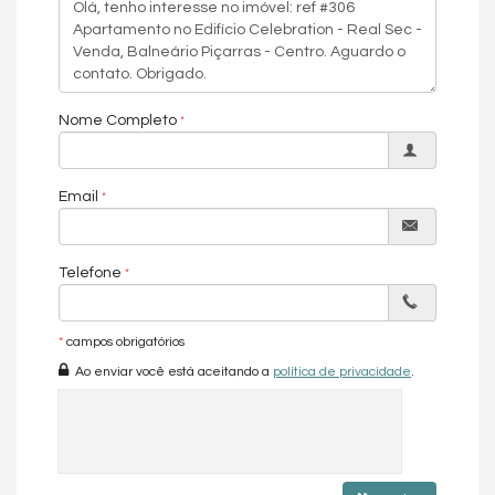
Localização:
Avenida Emanuel Pinto, 403 – Centro, Balneário
Piçarras – SC
, próximo a mercados, farmácias, restaurantes e
com fácil acesso à BR-101.
Entrega Prevista:
Dezembro 2029
Condições de Pagamento:
Nome Completo
01 = 20% entrada + 6 reforços + 78 parcelas com a construtora
02 = 20% entrada + 4 reforços + 54 parcelas com a construtora +
Email
30% financiamento bancário nas chaves
O
Celebration Residence
é uma excelente oportunidade para
quem busca
apartamento no Centro de Balneário Piçarras
Telefone
perto do mar
, unindo localização estratégica, conforto e grande
potencial de valorização no litoral catarinense.
*
campos obrigatórios
Características do Imóvel
Ao enviar você está aceitando a
política de privacidade
.
Aquecimento de Água
Churrasqueira
Piso Vinílico
Infra para Ar Split
Acabamento em Gesso
Aceita Pet