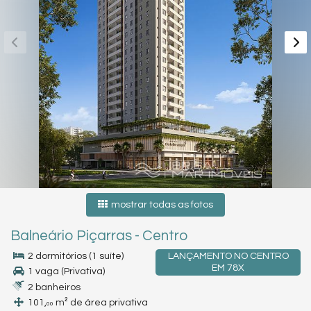
mostrar todas as fotos
Balneário Piçarras
-
Centro
2 dormitórios (1 suíte)
LANÇAMENTO NO CENTRO
EM 78X
1 vaga (Privativa)
2 banheiros
101,
m² de área privativa
00