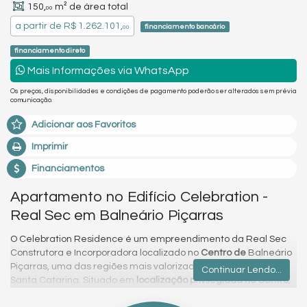
150,
m² de área total
00
a partir de
R$ 1.262.101,
financiamento bancário
00
financiamento direto
Mais Informações via WhatsApp
Os preços, disponibilidades e condições de pagamento poderão ser alterados sem prévia
comunicação.
Adicionar aos Favoritos
Imprimir
Financiamentos
Apartamento no Edifício Celebration -
Real Sec em Balneário Piçarras
O Celebration Residence é um empreendimento da Real Sec
Construtora e Incorporadora localizado no
Centro de
Balneário
Piçarras, uma das regiões mais valorizadas do litoral norte de
Continuar Lendo...
Santa Catarina. Situado em
localização privilegiada no Centro
,
o empreendimento fica a
apenas 200 metros do mar
,