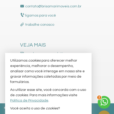
contato@brisamarimoveis.com.br
ligamos para você
trabalhe conosco
VEJA MAIS
receba nosso newsletter
Utilizamos
cookies
para oferecer melhor
indicadores financeiros
experiência, melhorar o desempenho,
analisar como você interage em nosso site e
cadastre seu imóvel
gravar informações coletadas por meio de
imóveis favoritos
formulários.
Ao utilizar esse site, você concorda com o uso
mapa de imóveis
2
de
cookies
. Para mais informações visite
Política de Privacidade
.
©
2026
CRECI/SC 9736-J
Política de Privacidade
Você aceita o uso de
cookies
?