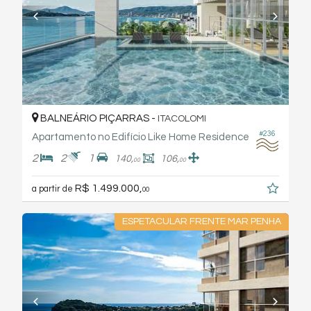
BALNEÁRIO PIÇARRAS -
ITACOLOMI
#236
Apartamento no Edifício Like Home Residence
2
2
1
140,
106,
00
00
R$ 1.499.000,
a partir de
00
ESPETACULAR FRENTE MAR PENHA