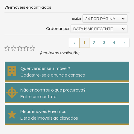
79
imóveis encontrados
Exibir
24 POR PÁGINA
Ordenar por
DATA MAIS RECENTE
‹
1
2
3
4
›
(nenhuma avaliação)
Quer vender seu imóvel?
Cadastre-se e anuncie conosco
Não encontrou o que procurava?
Entre em contato
Meus imóveis Favoritos
Lista de imóveis adicionados