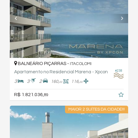
BALNEÁRIO PIÇARRAS -
ITACOLOMI
#238
Apartamento no Residencial Marena - Xpcon
3
3
2
160,
116,
00
00
R$ 1.821.036,
89
MAIOR 2 SUÍTES DA CIDADE!!!