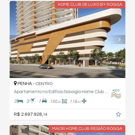
HOME CLUB DE LUXO BY ROGGA
PENHA -
CENTRO
#303
Apartamento no Edifício Navagio Home Club Rogga
3
3
1
150,
116,
00
00
R$ 2.697.928,
14
MAIOR HOME CLUB REGIÃO ROGGA