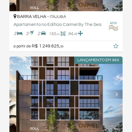
BARRA VELHA -
ITAJUBÁ
#296
Apartamento no Edifício Carmel By The Sea
3
3
2
150,
94,
45
00
R$ 1.249.625,
a partir de
00
LANÇAMENTO EM 94X