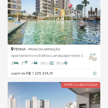
PENHA -
PRAIA DA ARMAÇÃO
#258
Apartamento no Edifício Landscape Home Club - Rogga
2
2
1
107,
75,
10
07
R$ 1.225.334,
a partir de
78
HOME CLUBE ROGGA