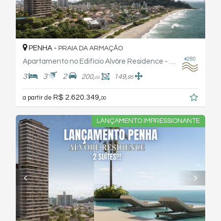
PENHA -
PRAIA DA ARMAÇÃO
#280
Apartamento no Edifício Alvôre Residence - Arthaus
3
3
2
200,
149,
95
00
R$ 2.620.349,
a partir de
00
LANÇAMENTO IMPRESSIONANTE