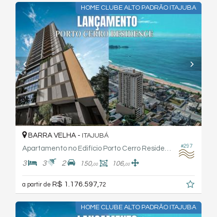
HOME CLUBE ALTO PADRÃO ITAJUBA
BARRA VELHA -
ITAJUBÁ
#297
Apartamento no Edifício Porto Cerro Residence - Xpcon
3
3
2
150,
106,
00
00
R$ 1.176.597,
a partir de
72
HOME CLUBE ALTO PADRÃO ITAJUBA