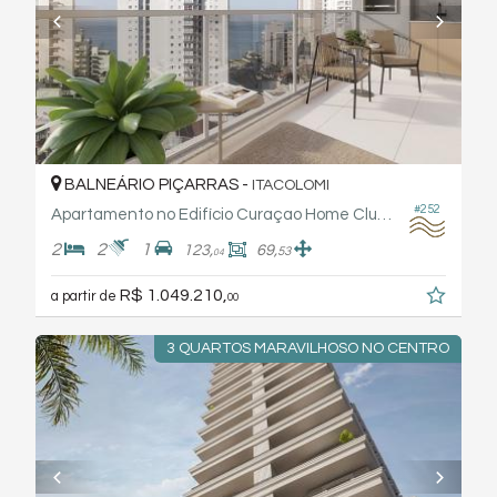
BALNEÁRIO PIÇARRAS -
ITACOLOMI
#252
Apartamento no Edifício Curaçao Home Clube - Rogga
2
2
1
123,
69,
53
04
R$ 1.049.210,
a partir de
00
3 QUARTOS MARAVILHOSO NO CENTRO