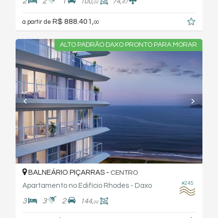
2
2
1
100,
74,
47
00
R$ 888.401,
a partir de
00
ALTO PADRÃO DAXO PRONTO PARA MORAR
BALNEÁRIO PIÇARRAS -
CENTRO
#245
Apartamento no Edifício Rhodes - Daxo
3
3
2
144,
00