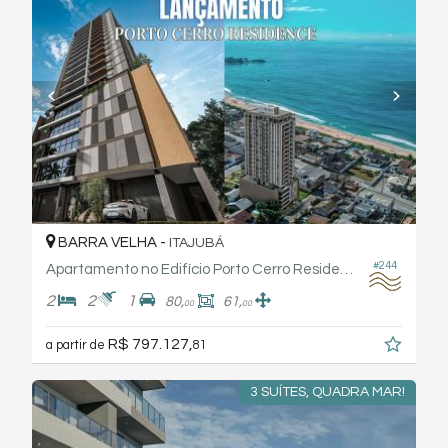
BARRA VELHA -
ITAJUBÁ
#244
Apartamento no Edifício Porto Cerro Residence - Xpcon
2
2
1
80,
61,
00
00
R$ 797.127,
a partir de
81
3 SUÍTES, QUADRA MAR!