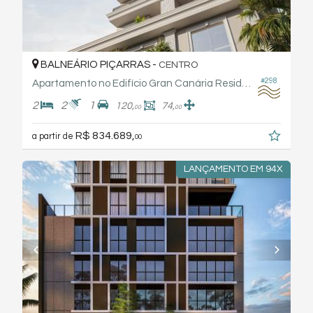
BALNEÁRIO PIÇARRAS -
CENTRO
#298
Apartamento no Edifício Gran Canária Residence Jbl
2
2
1
120,
74,
00
00
R$ 834.689,
a partir de
00
LANÇAMENTO EM 94X