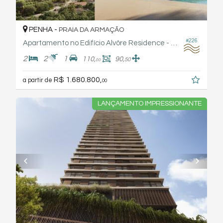
PENHA -
PRAIA DA ARMAÇÃO
#226
Apartamento no Edifício Alvôre Residence - Arthaus
2
2
1
110,
90,
50
00
R$ 1.680.800,
a partir de
00
LANÇAMENTO IMPRESSIONANTE