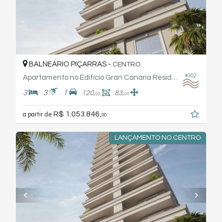
BALNEÁRIO PIÇARRAS -
CENTRO
#302
Apartamento no Edifício Gran Canária Residence Jbl
3
3
1
120,
83,
00
00
R$ 1.053.846,
a partir de
00
LANÇAMENTO NO CENTRO