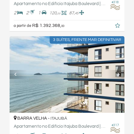
#318
Apartamento no Edifício Itajuba Boulevard | Fabro Haas Engenharia
2
2
1
120,
87,
45
00
R$ 1.392.368,
a partir de
00
3 SUÍTES, FRENTE MAR DEFINITIVA!!!
BARRA VELHA -
ITAJUBÁ
#317
Apartamento no Edifício Itajuba Boulevard | Fabro Haas Engenharia