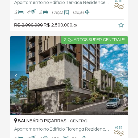
#216
Apartamento no Edifício Terrace Residence By Frechal
3
4
2
178,
125,
92
64
R$ 2.900.000
R$ 2.500.000,
00
2 QUARTOS SUPER CENTRAL!!!
BALNEÁRIO PIÇARRAS -
CENTRO
#257
Apartamento no Edifício Florença Rezidence - Soles