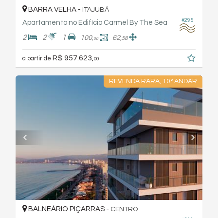
BARRA VELHA -
ITAJUBÁ
#295
Apartamento no Edifício Carmel By The Sea
2
2
1
100,
62,
58
00
R$ 957.623,
a partir de
00
REVENDA RARA, 10° ANDAR
BALNEÁRIO PIÇARRAS -
CENTRO