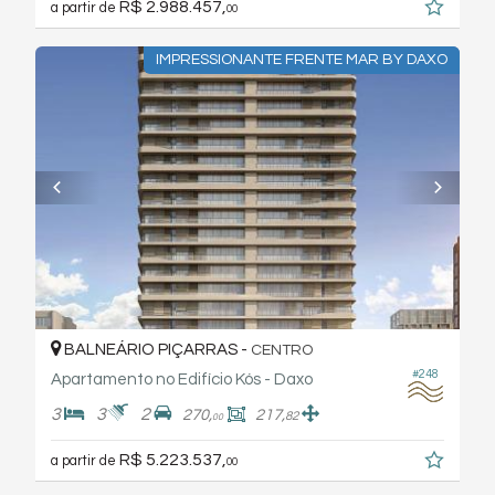
R$ 2.988.457,
a partir de
00
IMPRESSIONANTE FRENTE MAR BY DAXO
BALNEÁRIO PIÇARRAS -
CENTRO
#248
Apartamento no Edifício Kós - Daxo
3
3
2
270,
217,
82
00
R$ 5.223.537,
a partir de
00