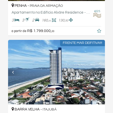
PENHA -
PRAIA DA ARMAÇÃO
#225
Apartamento no Edifício Alvôre Residence - Arthaus
3
3
2
160,
130,
50
00
R$ 1.799.000,
a partir de
00
FRENTE MAR DEIFITIVA!!!
BARRA VELHA -
ITAJUBÁ