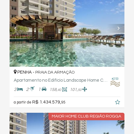
PENHA -
PRAIA DA ARMAÇÃO
#259
Apartamento no Edifício Landscape Home Club - Rogga
3
2
1
158,
101,
40
50
R$ 1.434.579,
a partir de
95
MAIOR HOME CLUB REGIÃO ROGGA