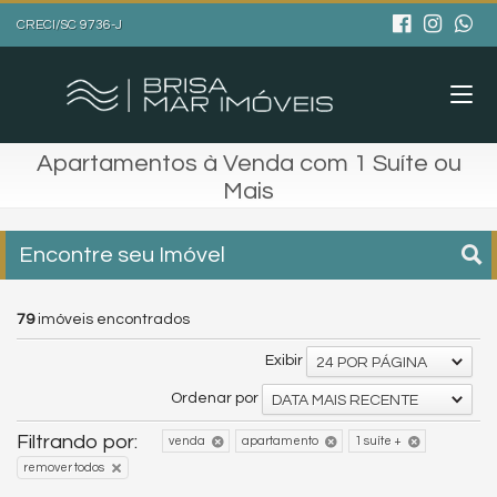
CRECI/SC 9736-J
Apartamentos à Venda com 1 Suíte ou
Mais
Encontre seu Imóvel
79
imóveis encontrados
Exibir
24 POR PÁGINA
Ordenar por
DATA MAIS RECENTE
Filtrando por:
venda
apartamento
1 suíte +
remover todos