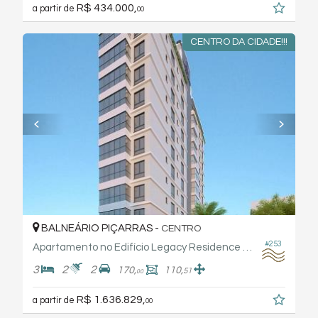
R$ 434.000,
a partir de
00
CENTRO DA CIDADE!!!
BALNEÁRIO PIÇARRAS -
CENTRO
#253
Apartamento no Edifício Legacy Residence - Fabro Hass
3
2
2
170,
110,
51
00
R$ 1.636.829,
a partir de
00