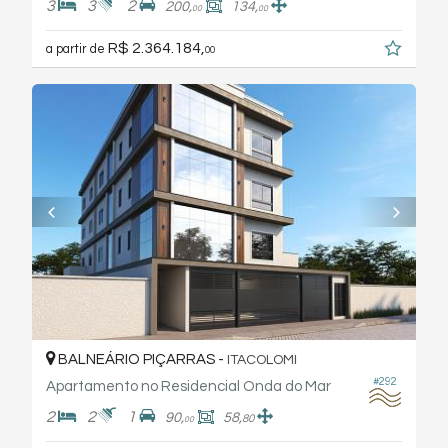
3
3
2
200,
134,
00
00
R$ 2.364.184,
a partir de
00
BALNEÁRIO PIÇARRAS -
ITACOLOMI
#292
Apartamento no Residencial Onda do Mar
2
2
1
90,
58,
80
00