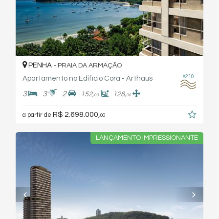
PENHA -
PRAIA DA ARMAÇÃO
#210
Apartamento no Edifício Corá - Arthaus
3
3
2
152,
128,
00
00
R$ 2.698.000,
a partir de
00
LANÇAMENTO IMPRESSIONANTE